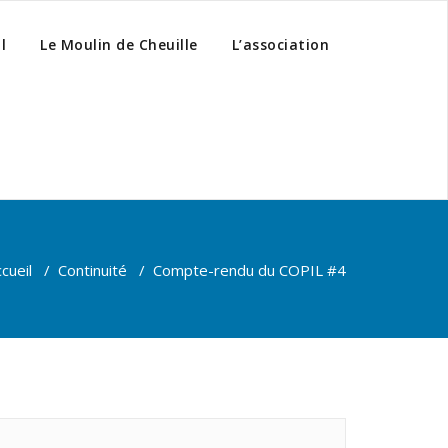
l
Le Moulin de Cheuille
L’association
cueil
/
Continuité
/
Compte-rendu du COPIL #4