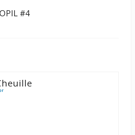
OPIL #4
heuille
or