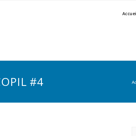
Accuei
COPIL #4
Ac