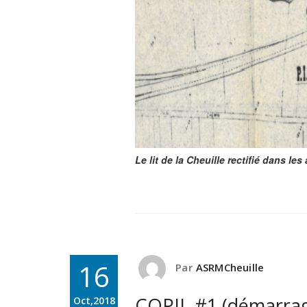
Le lit de la Cheuille rectifié dans l
16
Par
ASRMCheuille
COPIL #1 (démarra
Oct,2018