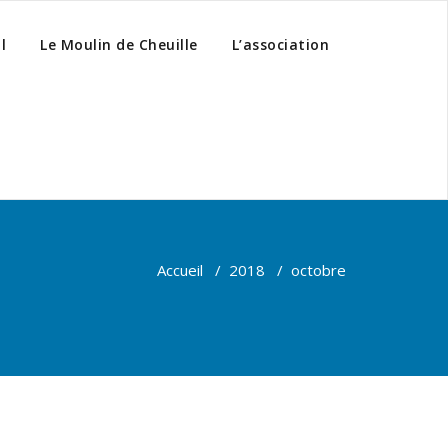
l
Le Moulin de Cheuille
L’association
Accueil
/
2018
/
octobre